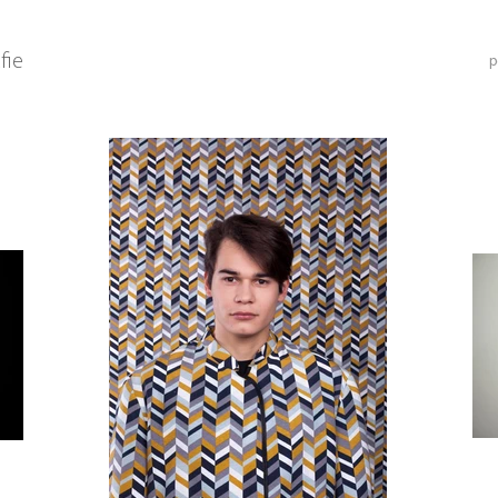
fie
p